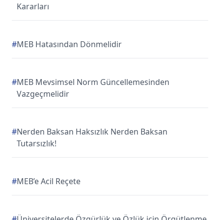
Kararları
#
MEB Hatasından Dönmelidir
#
MEB Mevsimsel Norm Güncellemesinden
Vazgeçmelidir
#
Nerden Baksan Haksızlık Nerden Baksan
Tutarsızlık!
#
MEB’e Acil Reçete
#
Üniversitelerde Özgürlük ve Özlük için Örgütlenme