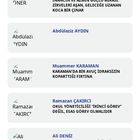
İNANCIN VE AZMİN GÜÇLÜ MİRASI:
ZİRVELERİ AŞAN, GELECEĞE UZANAN
KOCA BİR ÇINAR
Abdülaziz AYDIN
Muammer KARAMAN
KARAMAN’DA BİR AVUÇ İDRAKSİZİN
KOPARTTIĞI FIRTINA
Ramazan ÇAKIRCI
OKUL YÖNETİCİLİĞİ “İKİNCİ GÖREV”
DEĞİL, ESAS GÖREV OLMALIDIR
Ali DENİZ