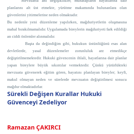
Mevzuatta ani değişiklikler, muhatapların hayatlarına dair
planlarını alt üst etmekte, yürütme makamında bulunanlara olan
güvenlerini yitirmelerine neden olmaktadır.
Bu nedenle yeni düzenleme yapılırken, mağduriyetlerin oluşmasına
mahal bırakılmamalıdır. Uygulamada bireylerin mağduriyeti fark edildiği
an ciddi önlemler alınmalıdır.
Başta da değindiğim gibi, hukukun üstünlüğünü esas alan
devletlerde, yasal düzenlemeler zorunluluk arz etmedikçe
değiştirilmemektedir. Hukuki güvencenin ihlali, hayatlarına dair planlar
yapan bireylere büyük sıkıntılar vermektedir. Çünkü yürürlükteki
mevzuata güvenerek eğitim gören, hayatını planlayan bireyler; keyfi,
makul olmayan neden ve sürelerde mevzuatın değiştirilmesi sonucu
mağdur olmaktadırlar.
Sürekli Değişen Kurallar Hukuki
Güvenceyi Zedeliyor
Ramazan ÇAKIRCI