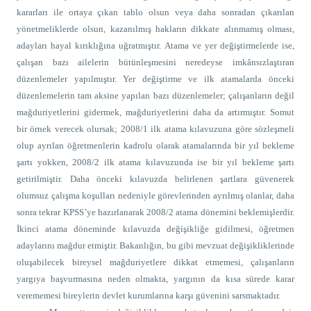
kararları ile ortaya çıkan tablo olsun veya daha sonradan çıkarılan
yönetmeliklerde olsun, kazanılmış hakların dikkate alınmamış olması,
adayları hayal kırıklığına uğratmıştır. Atama ve yer değiştirmelerde ise,
çalışan bazı ailelerin bütünleşmesini neredeyse imkânsızlaştıran
düzenlemeler yapılmıştır. Yer değiştirme ve ilk atamalarda önceki
düzenlemelerin tam aksine yapılan bazı düzenlemeler; çalışanların değil
mağduriyetlerini gidermek, mağduriyetlerini daha da artırmıştır. Somut
bir örnek verecek olursak; 2008/1 ilk atama kılavuzuna göre sözleşmeli
olup ayrılan öğretmenlerin kadrolu olarak atamalarında bir yıl bekleme
şartı yokken, 2008/2 ilk atama kılavuzunda ise bir yıl bekleme şartı
getirilmiştir. Daha önceki kılavuzda belirlenen şartlara güvenerek
olumsuz çalışma koşulları nedeniyle görevlerinden ayrılmış olanlar, daha
sonra tekrar KPSS’ye hazırlanarak 2008/2 atama dönemini beklemişlerdir.
İkinci atama döneminde kılavuzda değişikliğe gidilmesi, öğretmen
adaylarını mağdur etmiştir. Bakanlığın, bu gibi mevzuat değişikliklerinde
oluşabilecek bireysel mağduriyetlere dikkat etmemesi, çalışanların
yargıya başvurmasına neden olmakta, yargının da kısa sürede karar
verememesi bireylerin devlet kurumlarına karşı güvenini sarsmaktadır.