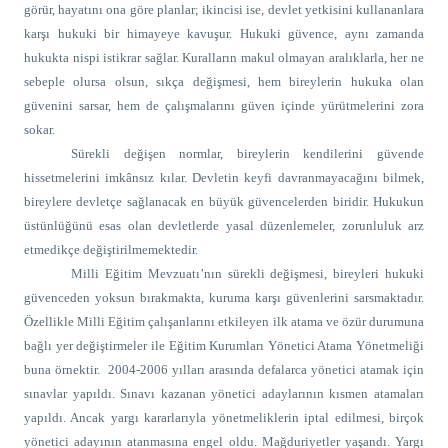
görür, hayatını ona göre planlar; ikincisi ise, devlet yetkisini kullananlara
karşı hukuki bir himayeye kavuşur. Hukuki güvence, aynı zamanda
hukukta nispi istikrar
sağlar. Kuralların makul olmayan aralıklarla, her ne
sebeple olursa olsun, sıkça değişmesi, hem bireylerin hukuka olan
güvenini sarsar, hem de çalışmalarını güven içinde yürütmelerini zora
sokar.
Sürekli değişen normlar, bireylerin kendilerini güvende
hissetmelerini imkânsız kılar. Devletin keyfi davranmayacağını bilmek,
bireylere devletçe sağlanacak en büyük güvencelerden biridir. Hukukun
üstünlüğünü esas olan devletlerde yasal düzenlemeler, zorunluluk arz
etmedikçe değiştirilmemektedir.
Milli Eğitim Mevzuatı’nın sürekli değişmesi, bireyleri hukuki
güvenceden yoksun bırakmakta, kuruma karşı güvenlerini sarsmaktadır.
Özellikle Milli Eğitim çalışanlarını etkileyen ilk atama ve özür durumuna
bağlı yer değiştirmeler ile Eğitim Kurumları Yönetici Atama Yönetmeliği
buna örnektir.
2004-2006 yılları arasında defalarca yönetici atamak için
sınavlar yapıldı. Sınavı kazanan yönetici adaylarının kısmen atamaları
yapıldı. Ancak yargı kararlarıyla yönetmeliklerin iptal edilmesi, birçok
yönetici adayının atanmasına engel oldu. Mağduriyetler yaşandı. Yargı