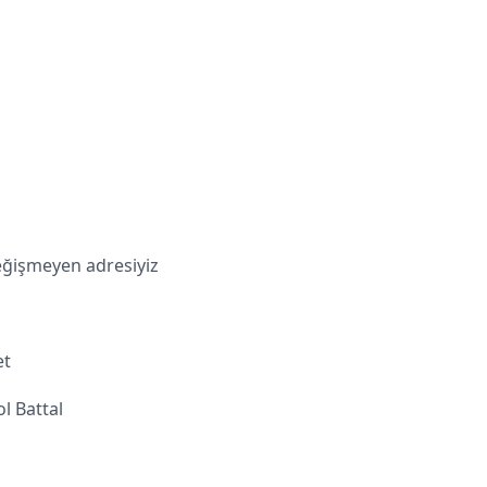
değişmeyen adresiyiz
et
l Battal