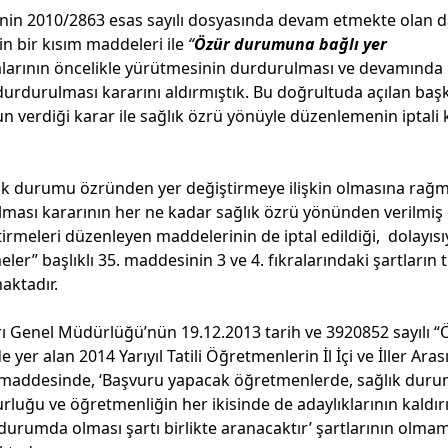
’nin 2010/2863 esas sayılı dosyasında devam etmekte olan 
 bir kısım maddeleri ile
“
Özür durumuna bağlı yer
kralarının öncelikle yürütmesinin durdurulması ve devamında i
urdurulması kararını aldırmıştık. Bu doğrultuda açılan başk
n verdiği karar ile sağlık özrü yönüyle düzenlemenin iptali 
k durumu özründen yer değiştirmeye ilişkin olmasına rağm
ması kararının her ne kadar sağlık özrü yönünden verilmiş 
meleri düzenleyen maddelerinin de iptal edildiği, dolayısı
r” başlıklı 35. maddesinin 3 ve 4. fıkralarındaki şartların
aktadır.
rı Genel Müdürlüğü’nün 19.12.2013 tarih ve 3920852 sayılı “
r alan 2014 Yarıyıl Tatili Öğretmenlerin İl İçi ve İller Aras
 maddesinde, ‘Başvuru yapacak öğretmenlerde, sağlık dur
luğu ve öğretmenliğin her ikisinde de adaylıklarının kaldır
k durumda olması şartı birlikte aranacaktır’ şartlarının olma