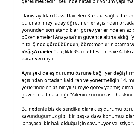
gerekmektedir” şeklinde hatalı bir yorum yapılmak
Danıştay İdari Dava Daireleri Kurulu, sağlık duru
bulunabilmeyi aday öğretmenler açısından ortada
yönünden son atandıkları görev yerlerinde en az 
düzenlemeleri Anayasa’nın güvence altına aldığı ‘y
niteliğinde gördüğünden, öğretmenlerin atama ve
değiştirmeler”
başlıklı 35. maddesinin 3 ve 4. f
karar vermiştir.
Aynı şekilde eş durumu özrüne bağlı yer değiştir
açısından ortadan kaldıran ve yönetmeliğin 14. 
yerlerinde en az bir yıl süreyle görev yapmış ol
güvence altına aldığı “Ailenin korunması” hakkını 
Bu nedenle biz de sendika olarak eş durumu özrü y
savunduğumuz gibi, bir başka dava konumuz olan y
anayasal bir hak olduğu için savunuyor ve istiyor