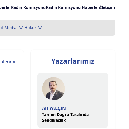
erler
Kadın Komisyonu
Kadın Komisyonu Haberleri
İletişim
tif Medya
Hukuk
Yazarlarımız
tülenme
Ali YALÇIN
Tarihin Doğru Tarafında
Sendikacılık