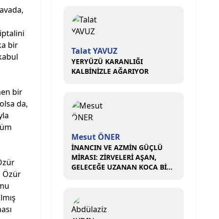
davada,
ptalini
a bir
Talat YAVUZ
kabul
YERYÜZÜ KARANLIĞI
KALBİNİZLE AĞARIYOR
en bir
olsa da,
yla
 tüm
Mesut ÖNER
İNANCIN VE AZMİN GÜÇLÜ
MİRASI: ZİRVELERİ AŞAN,
Özür
GELECEĞE UZANAN KOCA BİR
ı Özür
ÇINAR
umu
ılmış
ması