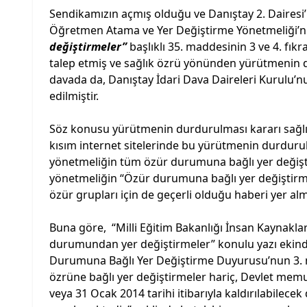
Sendikamızın açmış olduğu ve Danıştay 2. Dairesi
Öğretmen Atama ve Yer Değiştirme Yönetmeliği’nin
değiştirmeler”
başlıklı 35. maddesinin 3 ve 4. fı
talep etmiş ve sağlık özrü yönünden yürütmenin d
davada da, Danıştay İdari Dava Daireleri Kurulu’nu
edilmiştir.
Söz konusu yürütmenin durdurulması kararı sağlı
kısım internet sitelerinde bu yürütmenin durdurul
yönetmeliğin tüm özür durumuna bağlı yer değiştir
yönetmeliğin “Özür durumuna bağlı yer değiştirmele
özür grupları için de geçerli olduğu haberi yer alm
Buna göre, “Milli Eğitim Bakanlığı İnsan Kaynakla
durumundan yer değiştirmeler” konulu yazı ekinde ye
Durumuna Bağlı Yer Değiştirme Duyurusu’nun 3.
özrüne bağlı yer değiştirmeler hariç, Devlet memur
veya 31 Ocak 2014 tarihi itibarıyla kaldırılabilece