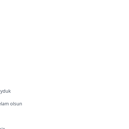
oyduk
elam olsun