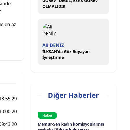
GÖREV” DEĞİL, ESAS GÖREV
sinde
OLMALIDIR
e
de en az
Ali DENİZ
İLKSAN’da Göz Boyayan
İyileştirme
Diğer Haberler
13:55:29
10:00:20
Haber
09:43:20
Memur-Sen kadın komisyonlarının
coşkulu Türkiye buluşması