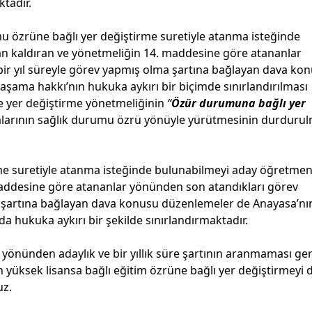
tadır.
mu özrüne bağlı yer değiştirme suretiyle atanma isteğinde
n kaldıran ve yönetmeliğin 14. maddesine göre atananlar
bir yıl süreyle görev yapmış olma şartına bağlayan dava ko
aşama hakkı’nın hukuka aykırı bir biçimde sınırlandırılması
 yer değiştirme yönetmeliğinin
“
Özür durumuna bağlı yer
ıkralarının sağlık durumu özrü yönüyle yürütmesinin durduru
me suretiyle atanma isteğinde bulunabilmeyi aday öğretmen
maddesine göre atananlar yönünden son atandıkları görev
ma şartına bağlayan dava konusu düzenlemeler de Anayasa’nı
da hukuka aykırı bir şekilde sınırlandırmaktadır.
önünden adaylık ve bir yıllık süre şartının aranmaması ger
üksek lisansa bağlı eğitim özrüne bağlı yer değiştirmeyi 
uz.