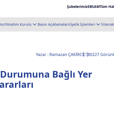
Şubelerimiz
EBSAM
Tüm Hab
mız
Yönetim Kurulu
Basın Açıklamaları
Üyelik İşlemleri
İnterak
Yazar : Ramazan ÇAKIRCI
80227 Görün
 Durumuna Bağlı Yer
ararları