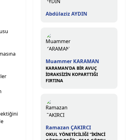
Abdülaziz AYDIN
nusu
lmasına
Muammer KARAMAN
KARAMAN’DA BİR AVUÇ
İDRAKSİZİN KOPARTTIĞI
ler
FIRTINA
n
ektiğini
de
Ramazan ÇAKIRCI
OKUL YÖNETİCİLİĞİ “İKİNCİ