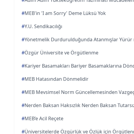
#
Adım Adım Yükseköğretim Tazminatı Mücadelem
#
MEB'in 'I am Sorry' Deme Lüksü Yok
#
Y.U. Sendikacılığı
#
Yönetmelik Durdurulduğunda Atanmışlar Yürür
#
Özgür Üniversite ve Örgütlenme
#
Kariyer Basamakları Bariyer Basamaklarına Dön
#
MEB Hatasından Dönmelidir
#
MEB Mevsimsel Norm Güncellemesinden Vazgeç
#
Nerden Baksan Haksızlık Nerden Baksan Tutarsız
#
MEB’e Acil Reçete
#
Üniversitelerde Özgürlük ve Özlük için Örgütle