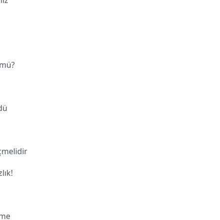
iz
 mü?
dü
melidir
lık!
nme