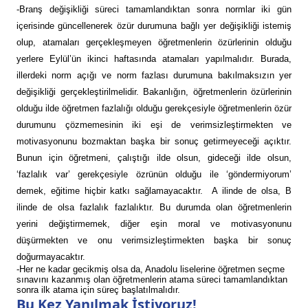
-Branş değişikliği süreci tamamlandıktan sonra normlar iki gün
içerisinde güncellenerek özür durumuna bağlı yer değişikliği istemiş
olup, atamaları gerçekleşmeyen öğretmenlerin özürlerinin olduğu
yerlere Eylül’ün ikinci haftasında atamaları yapılmalıdır. Burada,
illerdeki norm açığı ve norm fazlası durumuna bakılmaksızın yer
değişikliği gerçekleştirilmelidir. Bakanlığın, öğretmenlerin özürlerinin
olduğu ilde öğretmen fazlalığı olduğu gerekçesiyle öğretmenlerin özür
durumunu çözmemesinin iki eşi de verimsizleştirmekten ve
motivasyonunu bozmaktan başka bir sonuç getirmeyeceği açıktır.
Bunun için öğretmeni, çalıştığı ilde olsun, gideceği ilde olsun,
‘fazlalık var’ gerekçesiyle özrünün olduğu ile ‘göndermiyorum’
demek, eğitime hiçbir katkı sağlamayacaktır. A ilinde de olsa, B
ilinde de olsa fazlalık fazlalıktır. Bu durumda olan öğretmenlerin
yerini değiştirmemek, diğer eşin moral ve motivasyonunu
düşürmekten ve onu verimsizleştirmekten başka bir sonuç
doğurmayacaktır.
-Her ne kadar gecikmiş olsa da, Anadolu liselerine öğretmen seçme
sınavını kazanmış olan öğretmenlerin atama süreci tamamlandıktan
sonra ilk atama için süreç başlatılmalıdır.
Bu Kez Yanılmak İstiyoruz!