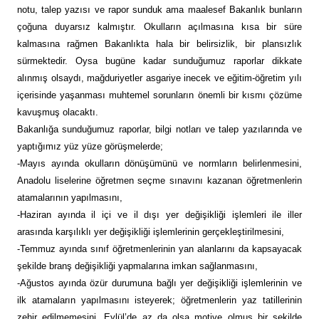
notu, talep yazısı ve rapor sunduk ama maalesef Bakanlık bunların
çoğuna duyarsız kalmıştır. Okulların açılmasına kısa bir süre
kalmasına rağmen Bakanlıkta hala bir belirsizlik, bir plansızlık
sürmektedir. Oysa bugüne kadar sunduğumuz raporlar dikkate
alınmış olsaydı, mağduriyetler asgariye inecek ve eğitim-öğretim yılı
içerisinde yaşanması muhtemel sorunların önemli bir kısmı çözüme
kavuşmuş olacaktı.
Bakanlığa sunduğumuz raporlar, bilgi notları ve talep yazılarında ve
yaptığımız yüz yüze görüşmelerde;
-Mayıs ayında okulların dönüşümünü ve normların belirlenmesini,
Anadolu liselerine öğretmen seçme sınavını kazanan öğretmenlerin
atamalarının yapılmasını,
-Haziran ayında il içi ve il dışı yer değişikliği işlemleri ile iller
arasında karşılıklı yer değişikliği işlemlerinin gerçekleştirilmesini,
-Temmuz ayında sınıf öğretmenlerinin yan alanlarını da kapsayacak
şekilde branş değişikliği yapmalarına imkan sağlanmasını,
-Ağustos ayında özür durumuna bağlı yer değişikliği işlemlerinin ve
ilk atamaların yapılmasını isteyerek; öğretmenlerin yaz tatillerinin
zehir edilmemesini, Eylül’de az da olsa motive olmuş bir şekilde