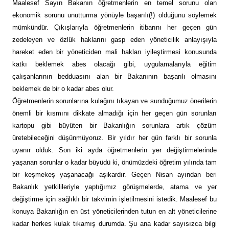
Maalesef Sayın Bakanın öğretmenlerin en temel sorunu olan
ekonomik sorunu unutturma yönüyle başarılı(!) olduğunu söylemek
mümkündür. Çıkışlarıyla öğretmenlerin itibarını her geçen gün
zedeleyen ve özlük haklarını gasp eden yöneticilik anlayışıyla
hareket eden bir yöneticiden mali hakları iyileştirmesi konusunda
katkı beklemek abes olacağı gibi, uygulamalarıyla eğitim
çalışanlarının bedduasını alan bir Bakanının başarılı olmasını
beklemek de bir o kadar abes olur.
Öğretmenlerin sorunlarına kulağını tıkayan ve sunduğumuz önerilerin
önemli bir kısmını dikkate almadığı için her geçen gün sorunları
kartopu gibi büyüten bir Bakanlığın sorunlara artık çözüm
üretebileceğini düşünmüyoruz. Bir yıldır her gün farklı bir sorunla
uyanır olduk. Son iki ayda öğretmenlerin yer değiştirmelerinde
yaşanan sorunlar o kadar büyüdü ki, önümüzdeki öğretim yılında tam
bir keşmekeş yaşanacağı aşikardır. Geçen Nisan ayından beri
Bakanlık yetkilileriyle yaptığımız görüşmelerde, atama ve yer
değiştirme için sağlıklı bir takvimin işletilmesini istedik. Maalesef bu
konuya Bakanlığın en üst yöneticilerinden tutun en alt yöneticilerine
kadar herkes kulak tıkamış durumda. Şu ana kadar sayısızca bilgi