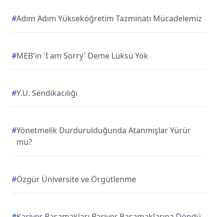
#
Adım Adım Yükseköğretim Tazminatı Mücadelemiz
#
MEB'in 'I am Sorry' Deme Lüksü Yok
#
Y.U. Sendikacılığı
#
Yönetmelik Durdurulduğunda Atanmışlar Yürür
mü?
#
Özgür Üniversite ve Örgütlenme
#
Kariyer Basamakları Bariyer Basamaklarına Döndü