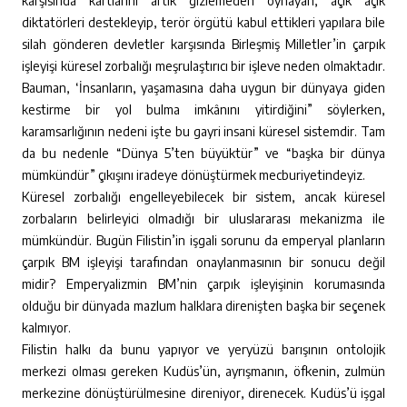
karşısında kartlarını artık gizlemeden oynayan, açık açık
diktatörleri destekleyip, terör örgütü kabul ettikleri yapılara bile
silah gönderen devletler karşısında Birleşmiş Milletler’in çarpık
işleyişi küresel zorbalığı meşrulaştırıcı bir işleve neden olmaktadır.
Bauman, ‘İnsanların, yaşamasına daha uygun bir dünyaya giden
kestirme bir yol bulma imkânını yitirdiğini” söylerken,
karamsarlığının nedeni işte bu gayri insani küresel sistemdir. Tam
da bu nedenle “Dünya 5’ten büyüktür” ve “başka bir dünya
mümkündür” çıkışını iradeye dönüştürmek mecburiyetindeyiz.
Küresel zorbalığı engelleyebilecek bir sistem, ancak küresel
zorbaların belirleyici olmadığı bir uluslararası mekanizma ile
mümkündür. Bugün Filistin’in işgali sorunu da emperyal planların
çarpık BM işleyişi tarafından onaylanmasının bir sonucu değil
midir? Emperyalizmin BM’nin çarpık işleyişinin korumasında
olduğu bir dünyada mazlum halklara direnişten başka bir seçenek
kalmıyor.
Filistin halkı da bunu yapıyor ve yeryüzü barışının ontolojik
merkezi olması gereken Kudüs’ün, ayrışmanın, öfkenin, zulmün
merkezine dönüştürülmesine direniyor, direnecek. Kudüs’ü işgal