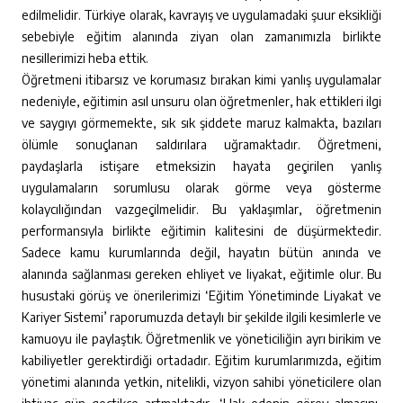
edilmelidir. Türkiye olarak, kavrayış ve uygulamadaki şuur eksikliği
sebebiyle eğitim alanında ziyan olan zamanımızla birlikte
nesillerimizi heba ettik.
Öğretmeni itibarsız ve korumasız bırakan kimi yanlış uygulamalar
nedeniyle, eğitimin asıl unsuru olan öğretmenler, hak ettikleri ilgi
ve saygıyı görmemekte, sık sık şiddete maruz kalmakta, bazıları
ölümle sonuçlanan saldırılara uğramaktadır. Öğretmeni,
paydaşlarla istişare etmeksizin hayata geçirilen yanlış
uygulamaların sorumlusu olarak görme veya gösterme
kolaycılığından vazgeçilmelidir. Bu yaklaşımlar, öğretmenin
performansıyla birlikte eğitimin kalitesini de düşürmektedir.
Sadece kamu kurumlarında değil, hayatın bütün anında ve
alanında sağlanması gereken ehliyet ve liyakat, eğitimle olur. Bu
husustaki görüş ve önerilerimizi ‘Eğitim Yönetiminde Liyakat ve
Kariyer Sistemi’ raporumuzda detaylı bir şekilde ilgili kesimlerle ve
kamuoyu ile paylaştık. Öğretmenlik ve yöneticiliğin ayrı birikim ve
kabiliyetler gerektirdiği ortadadır. Eğitim kurumlarımızda, eğitim
yönetimi alanında yetkin, nitelikli, vizyon sahibi yöneticilere olan