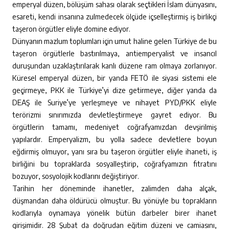
emperyal düzen, bölüşüm sahası olarak seçtikleri İslam dünyasını,
esareti, kendi insanına zulmedecek ölçüde içselleştirmiş iş birlikçi
taşeron örgütler eliyle domine ediyor.
Dünyanın mazlum toplumları için umut haline gelen Türkiye de bu
taşeron örgütlerle bastırılmaya, antiemperyalist ve insancıl
duruşundan uzaklaştırılarak kanlı düzene ram olmaya zorlanıyor.
Küresel emperyal düzen, bir yanda FETÖ ile siyasi sistemi ele
geçirmeye, PKK ile Türkiye’yi dize getirmeye, diğer yanda da
DEAŞ ile Suriye’ye yerleşmeye ve nihayet PYD/PKK eliyle
terörizmi sınırımızda devletleştirmeye gayret ediyor. Bu
örgütlerin tamamı, medeniyet coğrafyamızdan devşirilmiş
yapılardır. Emperyalizm, bu yolla sadece devletlere boyun
eğdirmiş olmuyor, yanı sıra bu taşeron örgütler eliyle ihaneti, iş
birliğini bu topraklarda sosyalleştirip, coğrafyamızın fıtratını
bozuyor, sosyolojik kodlarını değiştiriyor.
Tarihin her döneminde ihanetler, zalimden daha alçak,
düşmandan daha öldürücü olmuştur. Bu yönüyle bu toprakların
kodlarıyla oynamaya yönelik bütün darbeler birer ihanet
girişimidir. 28 Şubat da doğrudan eğitim düzeni ve camiasını,