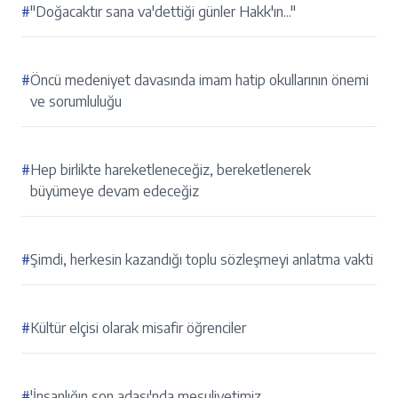
#
"Doğacaktır sana va'dettiği günler Hakk'ın..."
#
Öncü medeniyet davasında imam hatip okullarının önemi
ve sorumluluğu
#
Hep birlikte hareketleneceğiz, bereketlenerek
büyümeye devam edeceğiz
#
Şimdi, herkesin kazandığı toplu sözleşmeyi anlatma vakti
#
Kültür elçisi olarak misafir öğrenciler
#
'İnsanlığın son adası'nda mesuliyetimiz