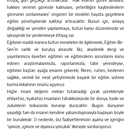
ihtiyaç gün geçtikçe artmaktadır. ‘Hak edenin görev almasını,
hakkını verenin görevde kalmasını, yeterliliğini kaybedenlerin
görevinin sonlanmasını’ öngören bir modelin hayata geçirilmesi
eğitim yönetişiminde kaliteyi artıracaktır. Bunun için, anlayış
değişikliği ve yeniden yapılanmaya, bütün kamu düzenimizde ve
işleyişinde bir yenilenmeye ihtiyaç var.
Eğitimin maddi manevi bütün meseleleri ile ilgilenmek, Eğitim-Bir-
Sen’in varlık ve kuruluş amacıdır. Biz, akademik dergi ve
yayınlarımıza ilaveten eğitimin ve eğitimcilerin sorunlarını konu
edinen araştırmalarımızla, raporlarımızla, tabir yerindeyse,
eğitimin baştan ayağa emarını çekerek; fikren, ruhen, bedenen
sağlıklı, verimli bir nesil yetiştirmede başarılı bir eğitim sistemi
kurma imkânının önünü açıyoruz.
Hiçbir insani değerin mekân tutamadığı çorak yürekleriyle
ehliyetsiz, liyakatsiz insanların tahakkümünde bir dünya, baskı ve
zulümlerin kıskacında kıvranıp duracaktır. Bugün dünyanın
yaşadığı tam da insanın kendine yabancılaşmasıyla başlayan böyle
bir bunalımdır. O nedenle, biz faaliyetlerimizin aşama ve içeriğini
‘işimize, içimize ve dışımıza yolculuk’ ilkesiyle sürdürüyoruz.