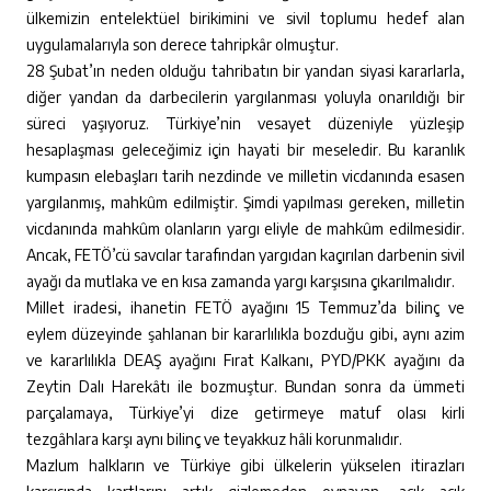
ülkemizin entelektüel birikimini ve sivil toplumu hedef alan
uygulamalarıyla son derece tahripkâr olmuştur.
28 Şubat’ın neden olduğu tahribatın bir yandan siyasi kararlarla,
diğer yandan da darbecilerin yargılanması yoluyla onarıldığı bir
süreci yaşıyoruz. Türkiye’nin vesayet düzeniyle yüzleşip
hesaplaşması geleceğimiz için hayati bir meseledir. Bu karanlık
kumpasın elebaşları tarih nezdinde ve milletin vicdanında esasen
yargılanmış, mahkûm edilmiştir. Şimdi yapılması gereken, milletin
vicdanında mahkûm olanların yargı eliyle de mahkûm edilmesidir.
Ancak, FETÖ’cü savcılar tarafından yargıdan kaçırılan darbenin sivil
ayağı da mutlaka ve en kısa zamanda yargı karşısına çıkarılmalıdır.
Millet iradesi, ihanetin FETÖ ayağını 15 Temmuz’da bilinç ve
eylem düzeyinde şahlanan bir kararlılıkla bozduğu gibi, aynı azim
ve kararlılıkla DEAŞ ayağını Fırat Kalkanı, PYD/PKK ayağını da
Zeytin Dalı Harekâtı ile bozmuştur. Bundan sonra da ümmeti
parçalamaya, Türkiye’yi dize getirmeye matuf olası kirli
tezgâhlara karşı aynı bilinç ve teyakkuz hâli korunmalıdır.
Mazlum halkların ve Türkiye gibi ülkelerin yükselen itirazları