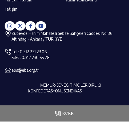
İletişim
Zübeyde Hanım Mahallesi Sebze Bahçeleri Caddesi No:86
Altındağ - Ankara / TÜRKİYE
Tel : 0.312 231 23 06
Faks : 0.312 230 65 28
ebs@ebs.org.tr
MEMUR-SEN
EĞİTİMCİLER BİRLİĞİ
KONFEDERASYONU
SENDİKASI
| KVKK