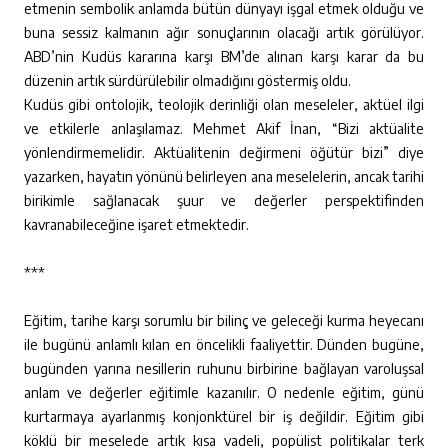
etmenin sembolik anlamda bütün dünyayı işgal etmek olduğu ve
buna sessiz kalmanın ağır sonuçlarının olacağı artık görülüyor.
ABD’nin Kudüs kararına karşı BM’de alınan karşı karar da bu
düzenin artık sürdürülebilir olmadığını göstermiş oldu.
Kudüs gibi ontolojik, teolojik derinliği olan meseleler, aktüel ilgi
ve etkilerle anlaşılamaz. Mehmet Akif İnan, “Bizi aktüalite
yönlendirmemelidir. Aktüalitenin değirmeni öğütür bizi” diye
yazarken, hayatın yönünü belirleyen ana meselelerin, ancak tarihi
birikimle sağlanacak şuur ve değerler perspektifinden
kavranabileceğine işaret etmektedir.
***
Eğitim, tarihe karşı sorumlu bir bilinç ve geleceği kurma heyecanı
ile bugünü anlamlı kılan en öncelikli faaliyettir. Dünden bugüne,
bugünden yarına nesillerin ruhunu birbirine bağlayan varoluşsal
anlam ve değerler eğitimle kazanılır. O nedenle eğitim, günü
kurtarmaya ayarlanmış konjonktürel bir iş değildir. Eğitim gibi
köklü bir meselede artık kısa vadeli, popülist politikalar terk