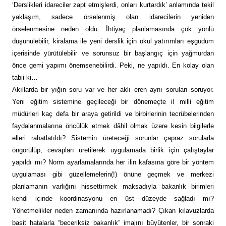
‘Derslikleri idareciler zapt etmişlerdi, onları kurtardık’ anlamında tekil
yaklaşım, sadece örselenmiş olan idarecilerin yeniden
örselenmesine neden oldu. İhtiyaç planlamasında çok yönlü
düşünülebilir, kiralama ile yeni derslik için okul yatırımları eşgüdüm
içerisinde yürütülebilir ve sorunsuz bir başlangıç için yağmurdan
önce gemi yapımı önemsenebilirdi. Peki, ne yapıldı. En kolay olan
tabii ki…
Akıllarda bir yığın soru var ve her aklı eren aynı soruları soruyor.
Yeni eğitim sistemine geçileceği bir dönemeçte il milli eğitim
müdürleri kaç defa bir araya getirildi ve birbirlerinin tecrübelerinden
faydalanmalarına öncülük etmek dâhil olmak üzere kesin bilgilerle
elleri rahatlatıldı? Sistemin üreteceği sorunlar çapraz sorularla
öngörülüp, cevapları üretilerek uygulamada birlik için çalıştaylar
yapıldı mı? Norm ayarlamalarında her ilin kafasına göre bir yöntem
uygulaması gibi güzellemelerin(!) önüne geçmek ve merkezi
planlamanın varlığını hissettirmek maksadıyla bakanlık birimleri
kendi içinde koordinasyonu en üst düzeyde sağladı mı?
Yönetmelikler neden zamanında hazırlanamadı? Çıkan kılavuzlarda
basit hatalarla “beceriksiz bakanlık” imajını büyütenler, bir sonraki