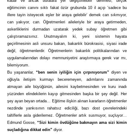
kadar ve ancak buralara yer değiştirilebilir’ denmesi, birçok
eğitimcinin canını sıktı fakat özür grubunda 10 il açıp ‘sadece bu
illere tayin isteyecek eşler bir araya gelebilir’ demek can sıkmıyor,
can yakıyor, can. Öğretmenleri aileleriyle bir araya getirmeden,
askerliklerini durmadan uzatarak yedek subay öğretmen gibi
çalıştıramazsınız. Unutmayalım ki, yeni sistemin hayata
geçirilmesinin asli unsuru bakan, bakanlık bürokrasisi, siyasi irade
değil, öğretmenlerdir. Öğretmenlerin bakanlık politikalarından ve
uygulamalarından dolayı memnuniyetini araştırmaya gerek var mı,
bilemiyorum.
Bu yaşananlar,
“ben senin iyiliğin için çırpınıyorum”
diyen ve
oğluyla iletişim kurmayı beceremeyen, adımlarını zamanında
atmayan aile büyüğünün, ailesini kaybetmesinden ve kuru inadı
yüzünden elindekilerin kayıp gitmesinden başka bir şey değil. Her
şey ayan beyan ortada… Eğitime ilişkin alınan kararların öğretmenler
nezdinde yankısının rahatsız ediciliği, bazı dost çevrelerindeki
taltiflerle asla giderilemez. Öğretmenler artık susmuyor, suçluyor…
Edmund Gosse,
“Sizi kimin övdüğüne bakmayın ama sizi kimin
suçladığına dikkat edin”
diyor.