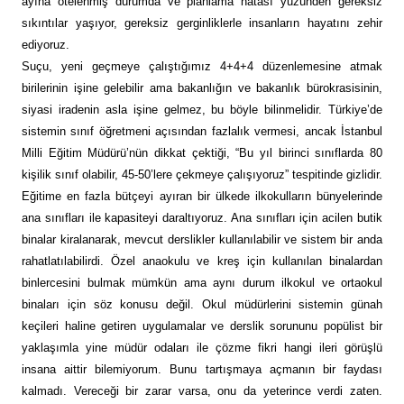
ayına ötelenmiş durumda ve planlama hatası yüzünden gereksiz
sıkıntılar yaşıyor, gereksiz gerginliklerle insanların hayatını zehir
ediyoruz.
Suçu, yeni geçmeye çalıştığımız 4+4+4 düzenlemesine atmak
birilerinin işine gelebilir ama bakanlığın ve bakanlık bürokrasisinin,
siyasi iradenin asla işine gelmez, bu böyle bilinmelidir. Türkiye’de
sistemin sınıf öğretmeni açısından fazlalık vermesi, ancak İstanbul
Milli Eğitim Müdürü’nün dikkat çektiği, “Bu yıl birinci sınıflarda 80
kişilik sınıf olabilir, 45-50’lere çekmeye çalışıyoruz” tespitinde gizlidir.
Eğitime en fazla bütçeyi ayıran bir ülkede ilkokulların bünyelerinde
ana sınıfları ile kapasiteyi daraltıyoruz. Ana sınıfları için acilen butik
binalar kiralanarak, mevcut derslikler kullanılabilir ve sistem bir anda
rahatlatılabilirdi. Özel anaokulu ve kreş için kullanılan binalardan
binlercesini bulmak mümkün ama aynı durum ilkokul ve ortaokul
binaları için söz konusu değil. Okul müdürlerini sistemin günah
keçileri haline getiren uygulamalar ve derslik sorununu popülist bir
yaklaşımla yine müdür odaları ile çözme fikri hangi ileri görüşlü
insana aittir bilemiyorum. Bunu tartışmaya açmanın bir faydası
kalmadı. Vereceği bir zarar varsa, onu da yeterince verdi zaten.