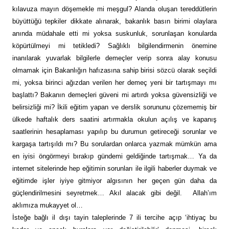
kılavuza mayın döşemekle mi meşgul? Alanda oluşan tereddütlerin
büyüttüğü tepkiler dikkate alınarak, bakanlık basın birimi olaylara
anında müdahale etti mi yoksa suskunluk, sorunlaşan konularda
köpürtülmeyi mi tetikledi? Sağlıklı bilgilendirmenin önemine
inanılarak yuvarlak bilgilerle demeçler verip sonra alay konusu
olmamak için Bakanlığın hafızasına sahip birisi sözcü olarak seçildi
mi, yoksa birinci ağızdan verilen her demeç yeni bir tartışmayı mı
başlattı? Bakanın demeçleri güveni mi artırdı yoksa güvensizliği ve
belirsizliği mi? İkili eğitim yapan ve derslik sorununu çözememiş bir
ülkede haftalık ders saatini artırmakla okulun açılış ve kapanış
saatlerinin hesaplaması yapılıp bu durumun getireceği sorunlar ve
kargaşa tartışıldı mı? Bu sorulardan onlarca yazmak mümkün ama
en iyisi öngörmeyi bırakıp gündemi geldiğinde tartışmak… Ya da
internet sitelerinde hep eğitimin sorunları ile ilgili haberler duymak ve
eğitimde işler iyiye gitmiyor algısının her geçen gün daha da
güçlendirilmesini seyretmek… Akıl alacak gibi değil. Allah’ım
aklımıza mukayyet ol…
İsteğe bağlı il dışı tayin taleplerinde 7 ili tercihe açıp ‘ihtiyaç bu