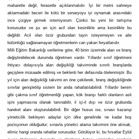
maharetle değil, ferasetle açıklanmalıdır. İyi bir metni sahneye
aktarmadaki beceri ile kötü bir senaryoyu iyi oynamak arasındaki
ince çizgiye girmek istemiyorum. Çünkü bu yeni bir tartışma
konusudur ve şu an için acil olan kesinlikle ama kesinlikle bu
değildir. Acil olan özür grubundan tayin isteyemeyen ve aile
bütünlüğü sağlanamayan öğretmenlerin can yakan feryatlarıdır.
Milli Eğitim Bakanlığı verilerine göre, 40 binin üzerinde alan ve branş
değiştirebilecek durumda öğretmen vardır. Yıllardır sınıf öğretmeni
ihtiyacı dolayısıyla alan değişikliği takviminde sınırlı branşlarda
geçişlere müsaade edilmiş ve beklenti her defasında ötelenmiştir. Bu
yıl için alan değişikliği takvimi en öne çekilerek, branş değişikliğinde
sınırlar genişletilip sistem bir anda rahatlatılabilirdi. Yıllardır benim
gibi çakma sınıf öğretmenliği yapan, kök branşı farklı olanların asli
işini yapmasına olanak tanınabilir, il içi-il dışı ve özür grubunda
hareket alanı oluşturulabilirdi. Bir diğer husus ise, sınavı kazanıp
yöneticilik bekleyen adaylar için ülke genelinde ne kadar boş
pozisyonun olduğudur; sınavla yönetici atama takvimini öne alırsak,
elimiz hangi oranda rahatlar sorusudur. Görülüyor ki, bu fırsatlar Eylül