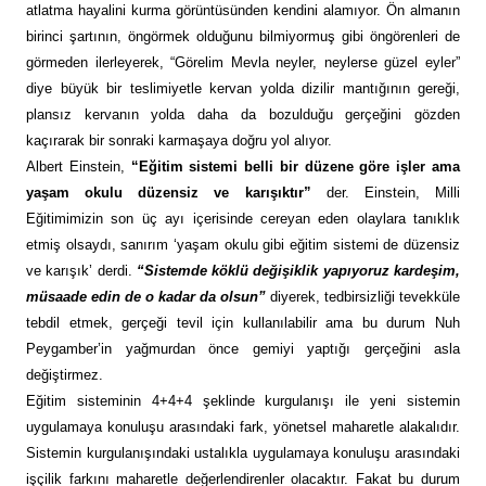
atlatma hayalini kurma görüntüsünden kendini alamıyor. Ön almanın
birinci şartının, öngörmek olduğunu bilmiyormuş gibi öngörenleri de
görmeden ilerleyerek, “Görelim Mevla neyler, neylerse güzel eyler”
diye büyük bir teslimiyetle kervan yolda dizilir mantığının gereği,
plansız kervanın yolda daha da bozulduğu gerçeğini gözden
kaçırarak bir sonraki karmaşaya doğru yol alıyor.
Albert Einstein,
“Eğitim sistemi belli bir düzene göre işler ama
yaşam okulu düzensiz ve karışıktır”
der. Einstein, Milli
Eğitimimizin son üç ayı içerisinde cereyan eden olaylara tanıklık
etmiş olsaydı, sanırım ‘yaşam okulu gibi eğitim sistemi de düzensiz
ve karışık’ derdi.
“Sistemde köklü değişiklik yapıyoruz kardeşim,
müsaade edin de o kadar da olsun”
diyerek, tedbirsizliği tevekküle
tebdil etmek, gerçeği tevil için kullanılabilir ama bu durum Nuh
Peygamber’in yağmurdan önce gemiyi yaptığı gerçeğini asla
değiştirmez.
Eğitim sisteminin 4+4+4 şeklinde kurgulanışı ile yeni sistemin
uygulamaya konuluşu arasındaki fark, yönetsel maharetle alakalıdır.
Sistemin kurgulanışındaki ustalıkla uygulamaya konuluşu arasındaki
işçilik farkını maharetle değerlendirenler olacaktır. Fakat bu durum