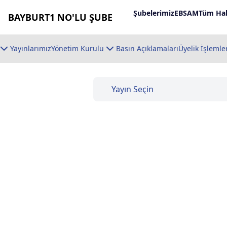
Şubelerimiz
EBSAM
Tüm Hab
BAYBURT1 NO'LU ŞUBE
Yayınlarımız
Yönetim Kurulu
Basın Açıklamaları
Üyelik İşlemle