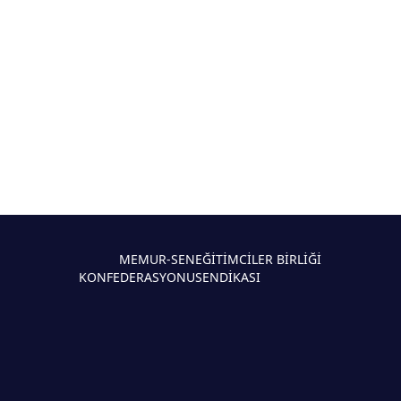
MEMUR-SEN
EĞİTİMCİLER BİRLİĞİ
KONFEDERASYONU
SENDİKASI