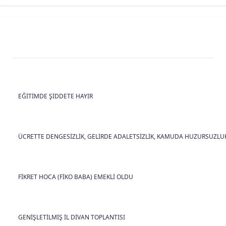
EĞİTİMDE ŞİDDETE HAYIR
ÜCRETTE DENGESİZLİK, GELİRDE ADALETSİZLİK, KAMUDA HUZURSUZLUK
FİKRET HOCA (FİKO BABA) EMEKLİ OLDU
GENİŞLETİLMİŞ İL DİVAN TOPLANTISI