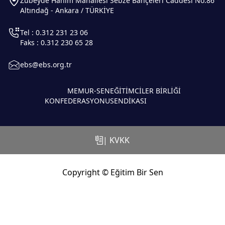
Zübeyde Hanım Mahallesi Sebze Bahçeleri Caddesi No:86
Altındağ - Ankara / TÜRKİYE
Tel : 0.312 231 23 06
Faks : 0.312 230 65 28
ebs@ebs.org.tr
MEMUR-SEN
EĞİTİMCİLER BİRLİĞİ
KONFEDERASYONU
SENDİKASI
| KVKK
Copyright © Eğitim Bir Sen