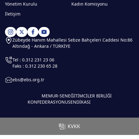
Yönetim Kurulu
Kadın Komisyonu
İletişim
Zübeyde Hanım Mahallesi Sebze Bahçeleri Caddesi No:86
Altındağ - Ankara / TÜRKİYE
Tel : 0.312 231 23 06
Faks : 0.312 230 65 28
ebs@ebs.org.tr
MEMUR-SEN
EĞİTİMCİLER BİRLİĞİ
KONFEDERASYONU
SENDİKASI
| KVKK